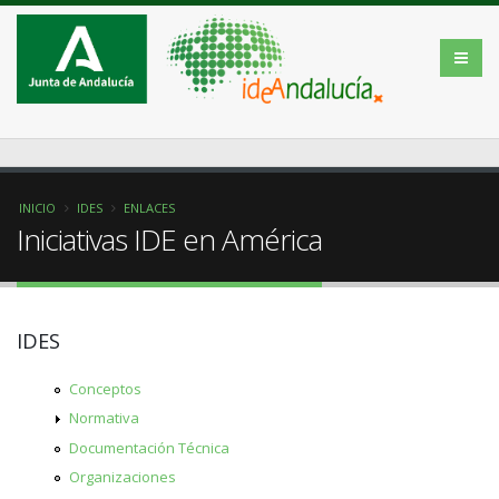
INICIO
IDES
ENLACES
Iniciativas IDE en América
IDES
Conceptos
Normativa
Documentación Técnica
Organizaciones