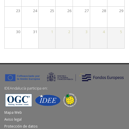
23
24
25
26
27
28
29
30
31
1
2
3
4
5
IDEAndalucía participa en:
Mapa Web
Aviso legal
Protección de datos