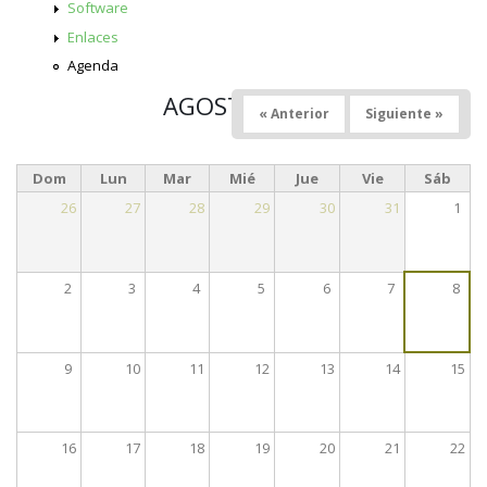
Software
Enlaces
Agenda
AGOSTO 2026
« Anterior
Siguiente »
Dom
Lun
Mar
Mié
Jue
Vie
Sáb
26
27
28
29
30
31
1
2
3
4
5
6
7
8
9
10
11
12
13
14
15
16
17
18
19
20
21
22