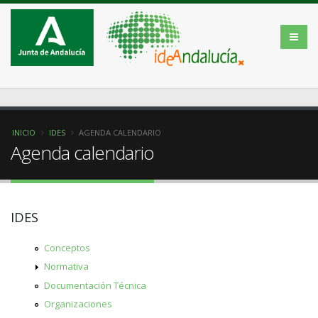
INICIO
IDES
AGENDA CALENDARIO
Agenda calendario
IDES
Conceptos
Normativa
Documentación Técnica
Organizaciones