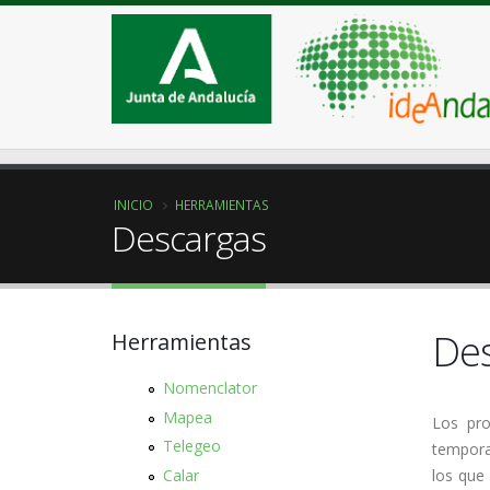
INICIO
HERRAMIENTAS
Descargas
Des
Herramientas
Nomenclator
Mapea
Los pro
Telegeo
temporal
los que 
Calar