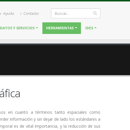
Ayuda
Contacto
DATOS Y SERVICIOS
HERRAMIENTAS
IDES
áfica
osos en cuanto a términos tanto espaciales como
perder información y sin dejar de lado los estándares a
mporal es de vital importancia, y la reducción de sus