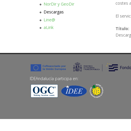
costes a
NorDir y GeoDir
Descargas
El servi
Line@
aLink
Título:
Descar
IDEAndalucía participa en: