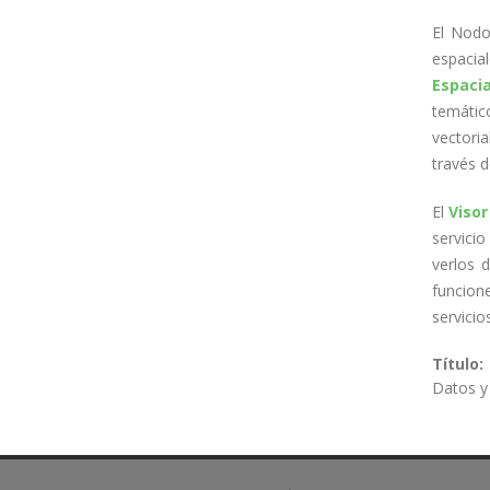
El Nodo
espacia
Espacia
temático
vectorial
través d
El
Visor
servici
verlos 
funcion
servicio
Título:
Datos y 