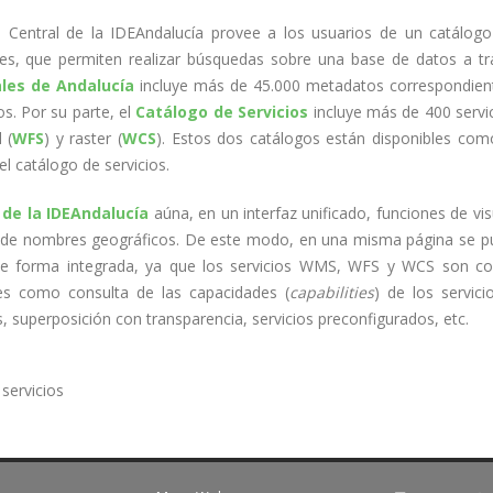
 Central de la IDEAndalucía provee a los usuarios de un catálogo
les, que permiten realizar búsquedas sobre una base de datos a trav
les de Andalucía
incluye más de 45.000 metadatos correspondiente
s. Por su parte, el
Catálogo de Servicios
incluye más de 400 servici
 (
WFS
) y raster (
WCS
). Estos dos catálogos están disponibles como
el catálogo de servicios.
 de la IDEAndalucía
aúna, en un interfaz unificado, funciones de vi
o de nombres geográficos. De este modo, en una misma página se pu
de forma integrada, ya que los servicios WMS, WFS y WCS son co
es como consulta de las
capacidades (
capabilities
) de los servici
s, superposición con transparencia, servicios preconfigurados, etc.
servicios