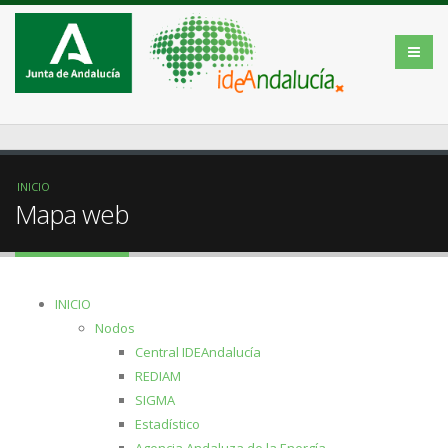
INICIO
Mapa web
INICIO
Nodos
Central IDEAndalucía
REDIAM
SIGMA
Estadístico