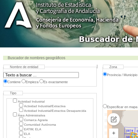
Buscador de nombres geográficos
Nombre de entidad
Zona
Provincia / Municipio
Contiene
Empieza
Es exactamente
Tipo
Actividad Industrial
Actividad Industrial/Extractiva
Especificar en mapa
Actividad Industrial/Extractiva Desaparecida
Área Administrativa
Comarca Agraria
Comunidad Autónoma
EATIM, ELA
+
ELA