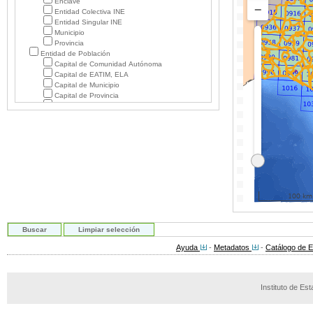
Enclave
−
Entidad Colectiva INE
Entidad Singular INE
Municipio
Provincia
Entidad de Población
Capital de Comunidad Autónoma
Capital de EATIM, ELA
Capital de Municipio
Capital de Provincia
Edificación Rural
Edificación Rural Desaparecida o en Ruinas
Población
Población Desaparecida o en Ruinas
Población Desaparecida o en Ruinas
Hidrografía
Curso Fluvial
Hidrónimo Puntual
Hidrónimo Puntual Desaparecido
100 km
Masa de Agua
Masa de Agua Desaparecida
Infraestructura
Infraestructura Desaparecida
Obra Hidráulica
Ayuda
-
Metadatos
-
Catálogo de 
Transporte
Vía de Comunicación
Medio Físico Terrestre y Marítimo
Comarca Natural
Instituto de Es
Cueva
Depresión